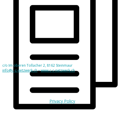
c/o Im oberen Tollacher 2, 8162 Steinmaur
info@c-c-netzwerk.ch
•
www.c-c-netzwerk.ch
Privacy Policy